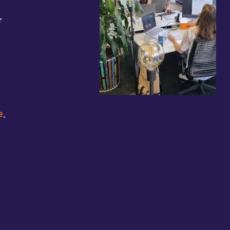
r
e
.