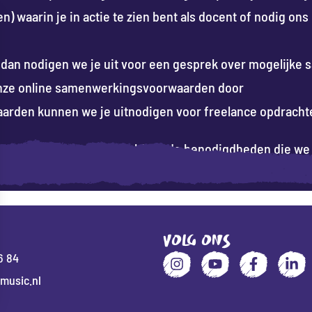
 waarin je in actie te zien bent als docent of nodig ons
e, dan nodigen we je uit voor een gesprek over mogelijk
onze online samenwerkingsvoorwaarden door
rden kunnen we je uitnodigen voor freelance opdracht
@maxmusic.nl
, en let hierbij op de benodigdheden die 
T
VOLG ONS
6 84
music.nl