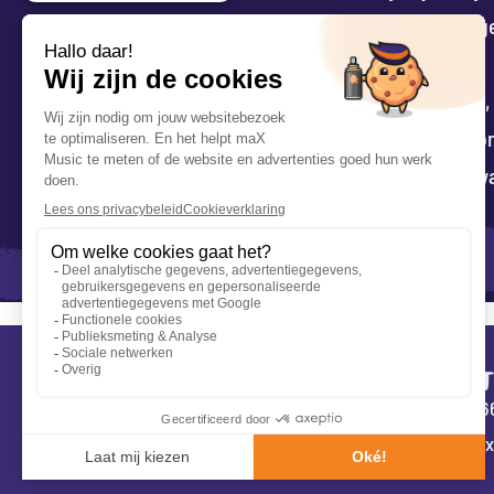
verzamelen en daar een workshop voor verzorgen)
bekijken, liefst in het midden van het land
Als we enthousiast worden van jouw sollicitati
Als het gesprek goed verloopt, dan nemen we 
Na jouw akkoord op onze samenwerkingsvoorwaa
Heb je interesse? Solliciteer dan per email naar
info
CONTAC
085 201 6
info@max