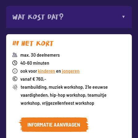
Wat kost dat?
In het kort
max. 30 deelnemers
40-60 minuten
ook voor
kinderen
en
jongeren
vanaf € 760,-
teambuilding
,
muziek workshop
,
21e eeuwse
vaardigheden
,
hip-hop workshop
,
teamuitje
workshop
,
vrijgezellenfeest workshop
INFORMATIE AANVRAGEN