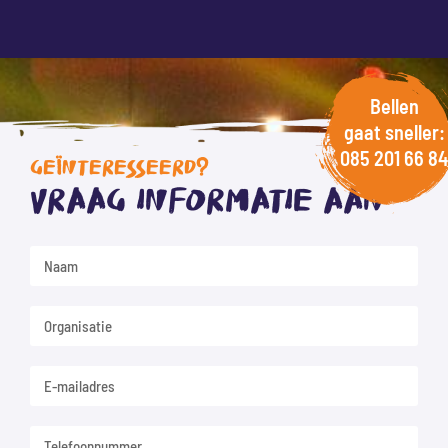
Bellen
gaat sneller:
085 201 66 84
GEÏNTERESSEERD?
Vraag informatie aan