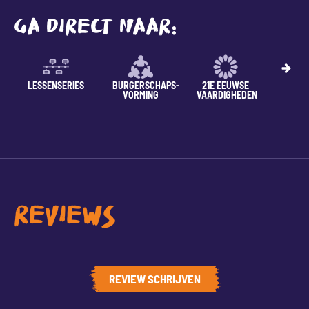
GA DIRECT NAAR:
LESSENSERIES
BURGERSCHAPS-
21E EEUWSE
Z
VORMING
VAARDIGHEDEN
WOR
REVIEWS
REVIEW SCHRIJVEN