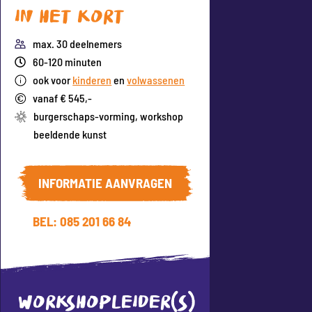
In het kort
max. 30 deelnemers
60-120 minuten
ook voor
kinderen
en
volwassenen
vanaf € 545,-
burgerschaps-vorming
,
workshop
beeldende kunst
INFORMATIE AANVRAGEN
BEL: 085 201 66 84
WORKSHOPLEIDER(S)