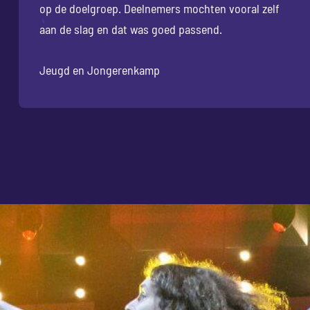
op de doelgroep. Deelnemers mochten vooral zelf
aan de slag en dat was goed passend.
Jeugd en Jongerenkamp