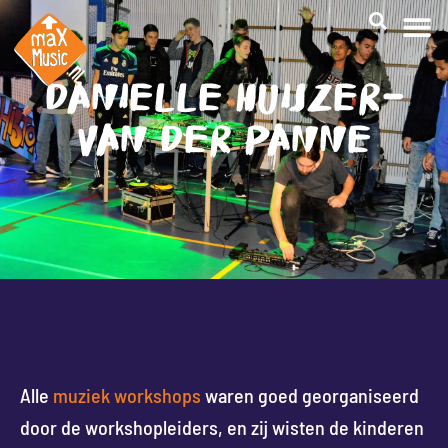
CREATI
DANIELLE HUIJZER-
VAN DER PANNE
Alle
muziek workshops
waren goed georganiseerd
door de workshopleiders, en zij wisten de kinderen