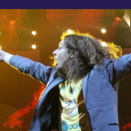
ALLES OVER GRAFFITI EN WORKSHOPS
VOOR JULLIE GROEP
Wat zijn graffiti letters, waar komen ze vandaan, en hoe
kun jij ze zelf maken met jouw team, groep of klas in een
workshop?
Blog over graffiti Graffiti als creatieve activiteit: Lees
hieronder alles over graffiti en hoe het kan worden ingezet
als groepsactiviteit.