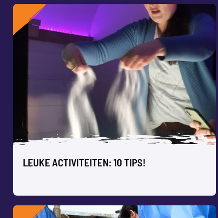
IDEEËN VOOR EEN ONVERGETELIJKE
JUFFENDAG
Zet jullie meesters en juffen in het zonnetje met een leuke
dag vol workshops met de kinderen. Muziek, Dans, Circus,
Beeldend…
Samen leuke dingen doen zorgt voor plezier en
vermindering van stress. Maar welke activiteit kies je, en
LEUKE ACTIVITEITEN: 10 TIPS!
hoe ga je dat regelen? Check onze 10 tips in deze blog.