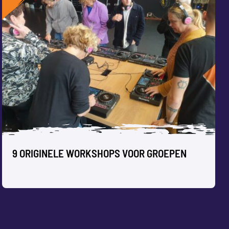
TEAM UITJE ORGANISEREN; HOE DOE
JE DAT?
Leuke team uitjes hebben een positief effect op de
werksfeer, de productiviteit van werknemers en de
onderlinge verhoudingen in het team.
Maar hoe organiseer je zoiets, en waarop moet je letten?
Lees onze tips in deze blog.
9 ORIGINELE WORKSHOPS VOOR GROEPEN
Blog: team uitje In deze blog lees je over: het nut van een
team uitje, waaraan je moet denken bij