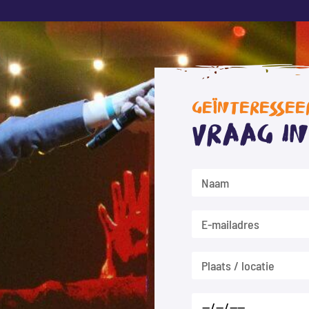
THUIS WORKSHOP: 7 CREATIEVE
WORKSHOPS AAN HUIS
10 tips voor grappige en creatieve workshops die jullie
groep zeker in beweging zullen krijgen.
GEÏNTERESSEE
Vraag i
Blog: Thuis Workshop Leuke thuisworkshop voor
groepsactiviteiten: Ontdek verschillende creatieve
workshops die je gewoon thuis kunt organiseren. Variatie
aan workshops: