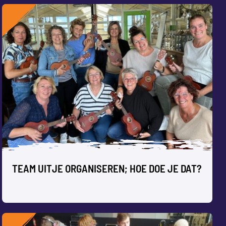
SUBSIDIE SCHOOL EN OMGEVING
Je hebt de subsidie school en omgeving binnen, maar hoe
zet je deze nu concreet in? Lees onze blog met creatieve
tips.
Samen leuke dingen doen zorgt voor plezier en
vermindering van stress. Maar welke activiteit kies je, en
hoe ga je dat regelen? Check onze 10 tips in deze blog.
TEAM UITJE ORGANISEREN; HOE DOE JE DAT?