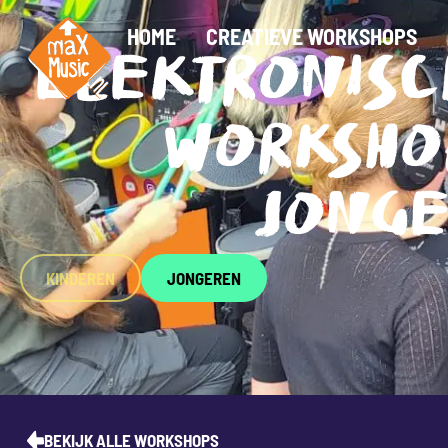
HOME
CREATIEVE WORKSHOPS
ELEKTRONIS
WORKSHO
JONG
KINDEREN
JONGEREN
BEKIJK ALLE WORKSHOPS