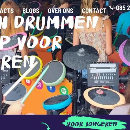
085 2
ACTS
BLOGS
OVER ONS
CONTACT
CH DRUMMEN
P VOOR
EREN
VOOR JONGEREN