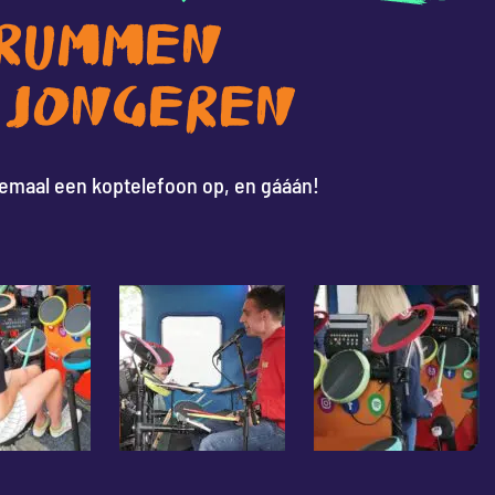
DRUMMEN
 JONGEREN
llemaal een koptelefoon op, en gááán!