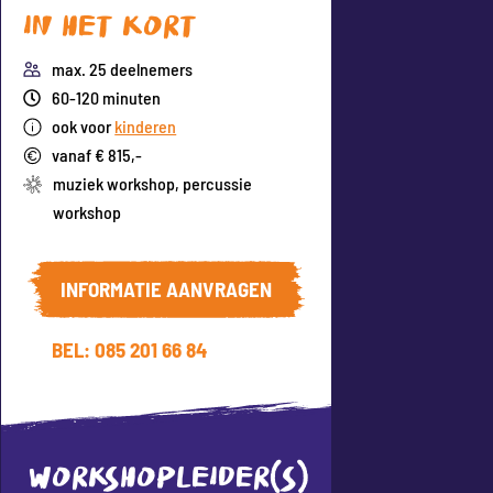
In het kort
max. 25 deelnemers
60-120 minuten
ook voor
kinderen
vanaf € 815,-
muziek workshop
,
percussie
workshop
INFORMATIE AANVRAGEN
BEL: 085 201 66 84
WORKSHOPLEIDER(S)