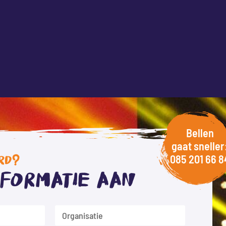
Bellen
gaat sneller
085 201 66 8
RD?
nformatie aan