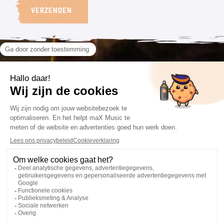
VERZENDEN
VOLG ONS
CONTACT
VOORWAARDEN
085 201 66 84
Algemene voorwaarden
info@maxmusic.nl
Privacyverklaring
Cookieverklaring