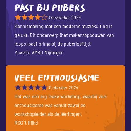
Past bij pubers
3 november 2025
Kennismaking met een moderne muziekuiting is
gelukt. Dit onderwerp (het maken/opbouwen van
loops) past prima bij de puberleeftijd!
Yuverta VMBO Nijmegen
Veel enthousiasme
31 oktober 2024
Het was een erg leuke workshop, waarbij veel
enthousiasme was vanuit zowel de
workshopleider als de leerlingen.
RSG 't Rijkd