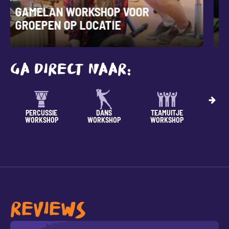
MUZIEKPRODUCTIE WORKSHOP VOOR
JONGEREN
GA DIRECT NAAR:
SPORT
TAAL/RITME
TECHNIEK
VRIJG
WORKSHOP
WORKSHOP
WOR
REVIEWS