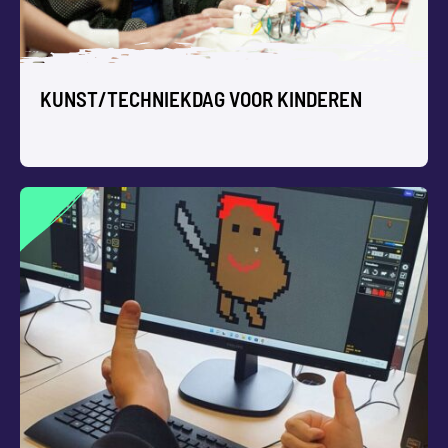
creatieve workshops!
KUNST/TECHNIEKDAG VOOR KINDEREN
KUNST/TECHNIEKDAG VOOR
KINDEREN
Heerlijk experimenteren en creëren tijdens deze
themadag vol kunst/techniek workshops voor kinderen.
Een feestelijke tentoonstelling aan het eind is mogelijk.