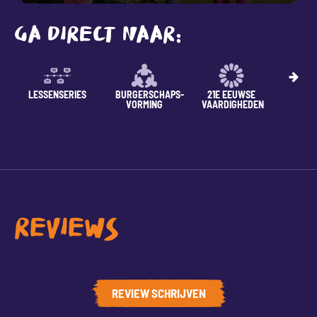
GA DIRECT NAAR:
LESSENSERIES
BURGERSCHAPS-
21E EEUWSE
Z
VORMING
VAARDIGHEDEN
WOR
REVIEWS
REVIEW SCHRIJVEN