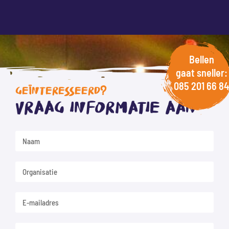
Bellen
gaat sneller:
085 201 66 84
GEÏNTERESSEERD?
Vraag informatie aan