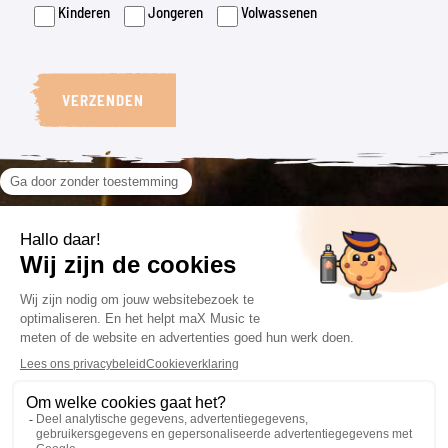
Kinderen
Jongeren
Volwassenen
VERZENDEN
VOLG ONS
CONTACT
VOORWAARDEN
085 201 66 84
Algemene voorwaarden