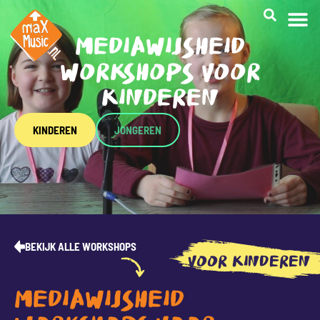
MEDIAWIJSHEID
CREATI
WORKSHOPS VOOR
KINDEREN
KINDEREN
JONGEREN
BEKIJK ALLE WORKSHOPS
VOOR KINDEREN
MEDIAWIJSHEID