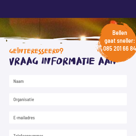
Bellen
gaat sneller:
085 201 66 84
GEÏNTERESSEERD?
Vraag informatie aan