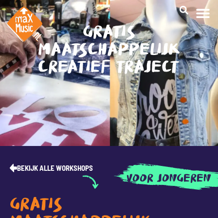
GRATIS
CREATI
MAATSCHAPPELIJK
CREATIEF TRAJECT
BEKIJK ALLE WORKSHOPS
VOOR JONGEREN
GRATIS