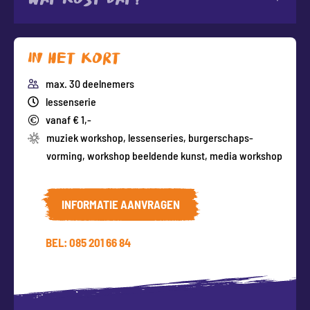
Wat kost dat?
In het kort
max. 30 deelnemers
lessenserie
vanaf € 1,-
muziek workshop
,
lessenseries
,
burgerschaps-
vorming
,
workshop beeldende kunst
,
media workshop
INFORMATIE AANVRAGEN
BEL: 085 201 66 84