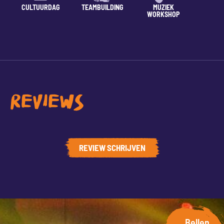
CULTUURDAG
TEAMBUILDING
MUZIEK
LESSE
WORKSHOP
REVIEWS
REVIEW SCHRIJVEN
Bellen