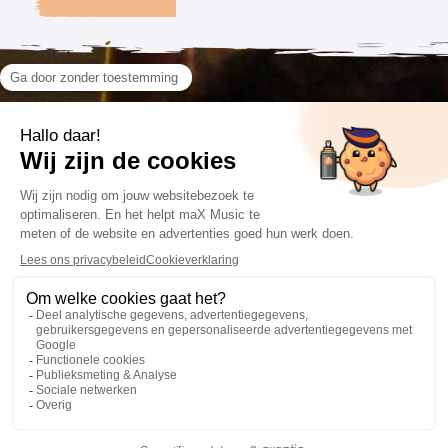
VOLG ONS
CONTACT
VOORWAARDEN
085 201 66 84
Algemene voorwaarden
info@maxmusic.nl
Privacyverklaring
Cookieverklaring
Website: Fly Webservices