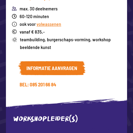
max. 30 deelnemers
60-120 minuten
ook voor
volwassenen
vanaf € 835,-
teambuilding
,
burgerschaps-vorming
,
workshop
beeldende kunst
INFORMATIE AANVRAGEN
BEL: 085 201 66 84
WORKSHOPLEIDER(S)