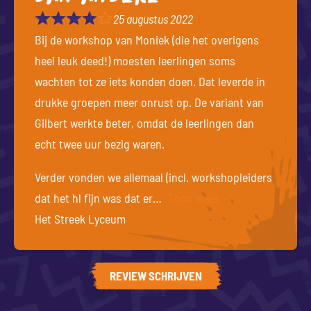
25 augustus 2022
Bij de workshop van Moniek (die het overigens
heel leuk deed!) moesten leerlingen soms
wachten tot ze iets konden doen. Dat leverde in
drukke groepen meer onrust op. De variant van
Gilbert werkte beter, omdat de leerlingen dan
echt twee uur bezig waren.
Verder vonden we allemaal (incl. workshopleiders)
dat het hl fijn was dat er
Toon meer
Het Streek Lyceum
REVIEW SCHRIJVEN