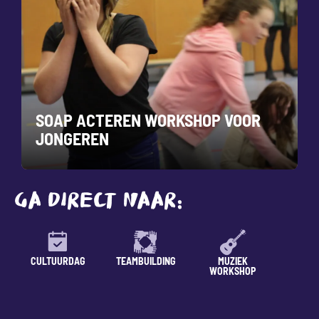
SOAP ACTEREN WORKSHOP VOOR
JONGEREN
GA DIRECT NAAR:
CULTUURDAG
TEAMBUILDING
MUZIEK
LESSE
WORKSHOP