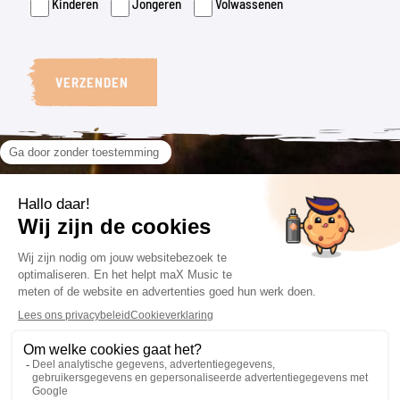
Kinderen
Jongeren
Volwassenen
VERZENDEN
VOLG ONS
CONTACT
VOORWAARDEN
085 201 66 84
Algemene voorwaarden