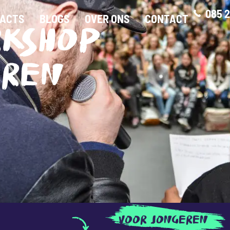
085 2
ACTS
BLOGS
OVER ONS
CONTACT
RKSHOP
EREN
VOOR JONGEREN