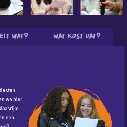
elt wat?
Wat kost dat?
tiesten
ben we hier
klaasrijm
en een
ren?