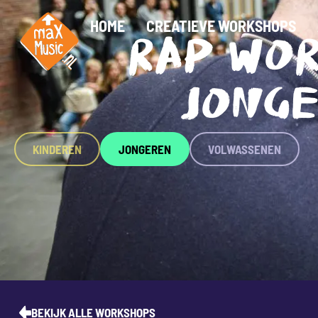
HOME
CREATIEVE WORKSHOPS
RAP WO
JONG
KINDEREN
JONGEREN
VOLWASSENEN
BEKIJK ALLE WORKSHOPS