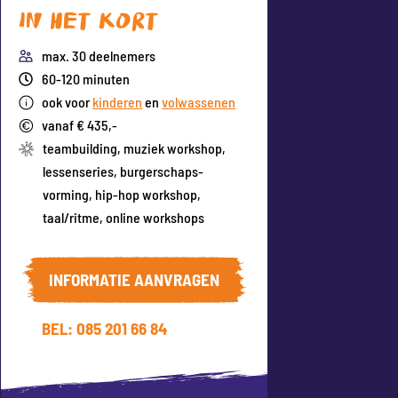
In het kort
max. 30 deelnemers
60-120 minuten
ook voor
kinderen
en
volwassenen
vanaf € 435,-
teambuilding
,
muziek workshop
,
lessenseries
,
burgerschaps-
vorming
,
hip-hop workshop
,
taal/ritme
,
online workshops
INFORMATIE AANVRAGEN
BEL: 085 201 66 84