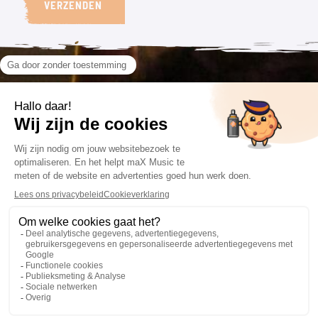
VERZENDEN
VOLG ONS
CONTACT
VOORWAARDEN
085 201 66 84
Algemene voorwaarden
info@maxmusic.nl
Privacyverklaring
Cookieverklaring