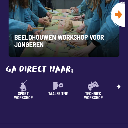
BEELDHOUWEN WORKSHOP VOOR
JONGEREN
GA DIRECT NAAR:
SPORT
TAAL/RITME
TECHNIEK
VRIJG
WORKSHOP
WORKSHOP
WOR