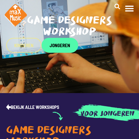
GAME DESIGNERS
CREATI
WORKSHOP
KINDEREN
JONGEREN
BEKIJK ALLE WORKSHOPS
VOOR JONGEREN
GAME DESIGNERS