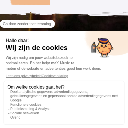
VOLG ONS
CONTACT
VOORWAARDEN
085 201 66 84
Algemene voorwaarden
info@maxmusic.nl
Privacyverklaring
Cookieverklaring
Website: Fly Webservices