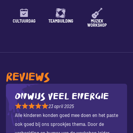
CULTUURDAG
TEAMBUILDING
MUZIEK
LESSE
WORKSHOP
REVIEWS
Onwijs veel energie
23 april 2025
Alle kinderen konden goed mee doen en het paste
ook goed bij ons sprookjes thema. Door de
verbeelding en humor van de workshop leider