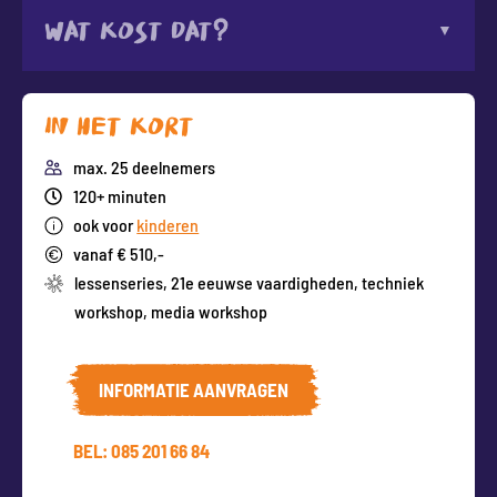
Wat kost dat?
In het kort
max. 25 deelnemers
120+ minuten
ook voor
kinderen
vanaf € 510,-
lessenseries
,
21e eeuwse vaardigheden
,
techniek
workshop
,
media workshop
INFORMATIE AANVRAGEN
BEL: 085 201 66 84