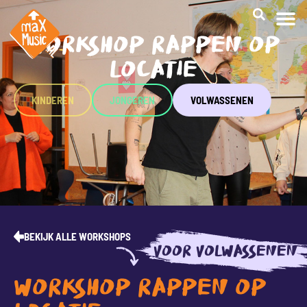
WORKSHOP RAPPEN OP
CREATI
LOCATIE
KINDEREN
JONGEREN
VOLWASSENEN
BEKIJK ALLE WORKSHOPS
VOOR VOLWASSENEN
WORKSHOP RAPPEN OP