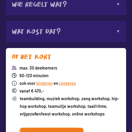
Wie regelt wat?
Wat kost dat?
In het kort
max. 30 deelnemers
60-120 minuten
ook voor
kinderen
en
jongeren
vanaf € 470,-
teambuilding
,
muziek workshop
,
zang workshop
,
hip-
hop workshop
,
teamuitje workshop
,
taal/ritme
,
vrijgezellenfeest workshop
,
online workshops