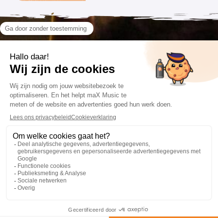
VOLG ONS
CONTACT
VOORWAARDEN
085 201 66 84
Algemene voorwaarden
info@maxmusic.nl
Privacyverklaring
Cookieverklaring
Website: Fly Webservices