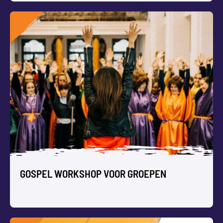
MUZIEK WORKSHOP OP LOCATIE
Met jullie groep een muziek workshop op elke locatie
volgen met percussie, zang, rap, beatboxen, drummen,
ukelele, mondharmonica’s of dj-draaitafels.
Geen voorkennis nodig. Dat wordt een muzikaal feestje!
GOSPEL WORKSHOP VOOR GROEPEN