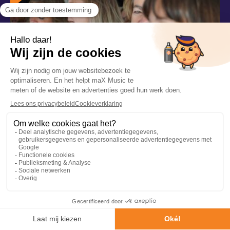
MONDHARMONICA WORKSHOP VOOR
VOLWASSENEN
Een muziekinstrument leren bespelen in 60-90 minuten
tijd? Met onze Mondharmonica Workshop kan jullie hele
groep het!
SMARTLAPPEN WORKSHOP OP LOCATIE
VRAAG INFORMATIE