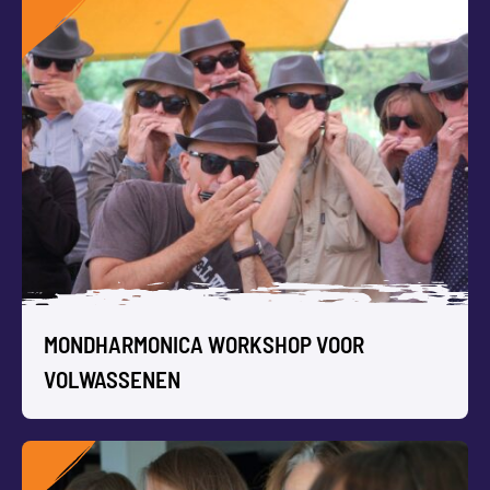
GOSPEL WORKSHOP VOOR GROEPEN
“Oh Happy Day!”
In onze Gospel Workshop worden jullie
even zélf dat swingende koor waarbij niemand stil kan
blijven staan.
Wij komen naar jullie toe met alle benodigdheden.
MONDHARMONICA WORKSHOP VOOR
VOLWASSENEN