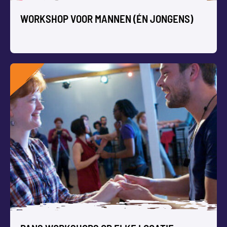
WORKSHOP VOOR MANNEN (ÉN JONGENS)
WORKSHOP VOOR MANNEN (ÉN
JONGENS)
🔥 10 leuke workshops voor mannen (én jongens)
💪 Actieve, creatieve én muzikale activiteiten zoals
graffiti spuiten, leren DJ-en of skateboarden
💡 Perfect voor vrijgezellenfeest, vriendenuitje of
mannendag
📍 Op elke locatie in Nederland en België