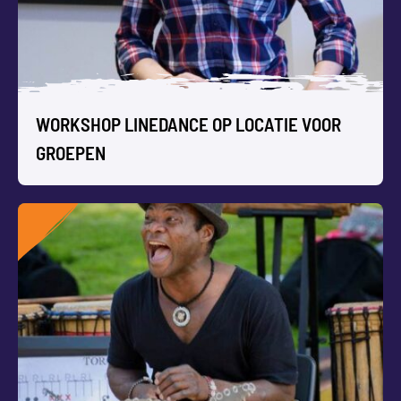
Perfect voor teamuitjes, docentendagen of als
vitaliteitsboost voor jullie team!
WORKSHOP LINEDANCE OP LOCATIE VOOR
GROEPEN
WORKSHOP LINEDANCE OP LOCATIE
VOOR GROEPEN
Onze Workshop Linedance is niet alleen voor cowboys en
bejaarden. Wél lekker laagdrempelig dansen en lachen