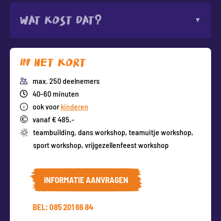
Wat kost dat?
In het kort
max. 250 deelnemers
40-60 minuten
ook voor
kinderen
vanaf € 485,-
teambuilding
,
dans workshop
,
teamuitje workshop
,
sport workshop
,
vrijgezellenfeest workshop
INFORMATIE AANVRAGEN
BEL: 085 201 66 84