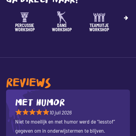
GA DIRECT NAAR:
E
SPORT
TAAL/RITME
TECHNIEK
VRI
P
WORKSHOP
WORKSHOP
W
REVIEWS
Met humor
10 juli 2026
Niet te moeilijk en met humor werd de “lesstof”
gegeven om in onderwijstermen te blijven.