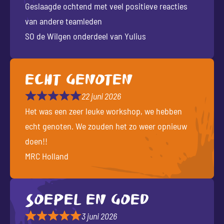
Geslaagde ochtend met veel positieve reacties
van andere teamleden
SO de Wilgen onderdeel van Yulius
Echt genoten
22 juni 2026
Het was een zeer leuke workshop, we hebben
echt genoten. We zouden het zo weer opnieuw
doen!!
MRC Holland
Soepel en goed
3 juni 2026