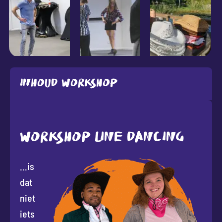
Inhoud workshop
WORKSHOP LINE DANCING
…is
dat
niet
iets