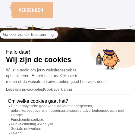
VERZENDEN
VOLG ONS
CONTACT
VOORWAARDEN
085 201 66 84
Algemene voorwaarden
info@maxmusic.nl
Privacyverklaring
Cookieverklaring