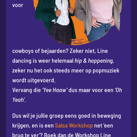
voor
cowboys of bejaarden? Zeker niet, Line
dancing is weer helemaal
hip & happening
,
zeker nu het ook steeds meer op popmuziek
wordt uitgevoerd.
Vervang die
‘Yee Haaw’
dus maar voor een
‘Oh
Yeah’.
Dus wil je jullie groep eens goed in beweging
krijgen, en is een
Salsa Workshop
net ‘een
brug te ver’? Boek dan de Workshop Line