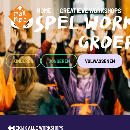
HOME
CREATIEVE WORKSHOPS
GOSPEL WOR
GROE
KINDEREN
JONGEREN
VOLWASSENEN
BEKIJK ALLE WORKSHOPS