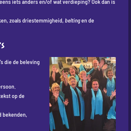
e eens iets anders en/of wat verdieping? Ook dan is
ken, zoals driestemmigheid,
belting
en de
’s
s die de beleving
ersoon.
ekst op de
ld bekenden,