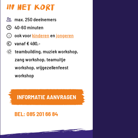
In het kort
max. 250 deelnemers
40-60 minuten
ook voor
kinderen
en
jongeren
vanaf € 490,-
teambuilding
,
muziek workshop
,
zang workshop
,
teamuitje
workshop
,
vrijgezellenfeest
workshop
INFORMATIE AANVRAGEN
BEL: 085 201 66 84