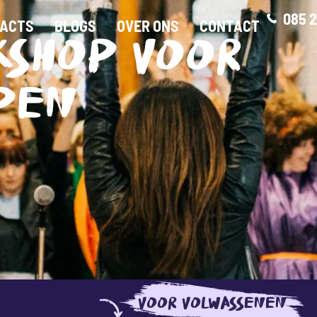
085 2
ACTS
BLOGS
OVER ONS
CONTACT
KSHOP VOOR
PEN
VOOR VOLWASSENEN