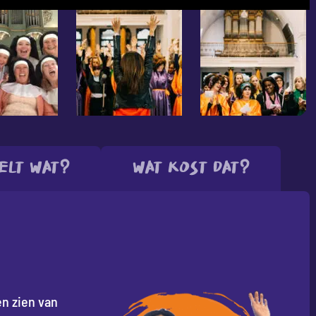
elt wat?
Wat kost dat?
 en zien van