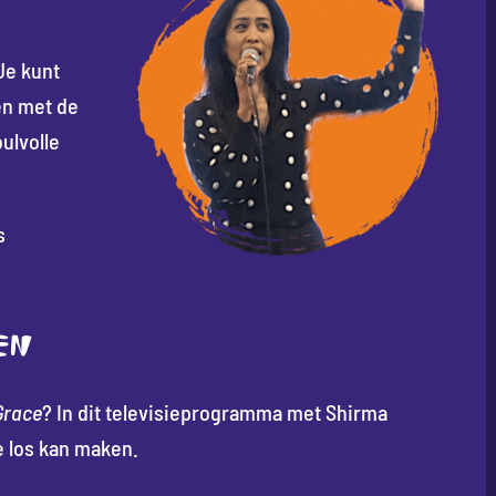
Je kunt
en met de
ulvolle
s
EN
Grace
? In dit televisieprogramma met Shirma
e los kan maken.