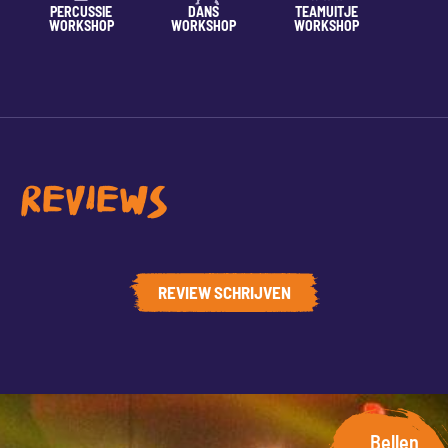
PERCUSSIE
DANS
TEAMUITJE
SP
WORKSHOP
WORKSHOP
WORKSHOP
WOR
REVIEWS
REVIEW SCHRIJVEN
Bellen