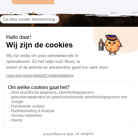
VOLG ONS
CONTACT
VOORWAARDEN
085 201 66 84
Algemene voorwaarden
info@maxmusic.nl
Privacyverklaring
Cookieverklaring
Website: Fly Webservices