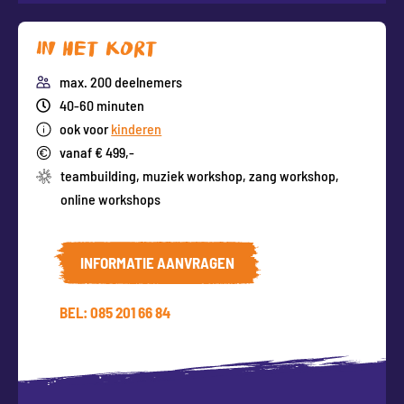
In het kort
max. 200 deelnemers
40-60 minuten
ook voor
kinderen
vanaf € 499,-
teambuilding
,
muziek workshop
,
zang workshop
,
online workshops
INFORMATIE AANVRAGEN
BEL: 085 201 66 84