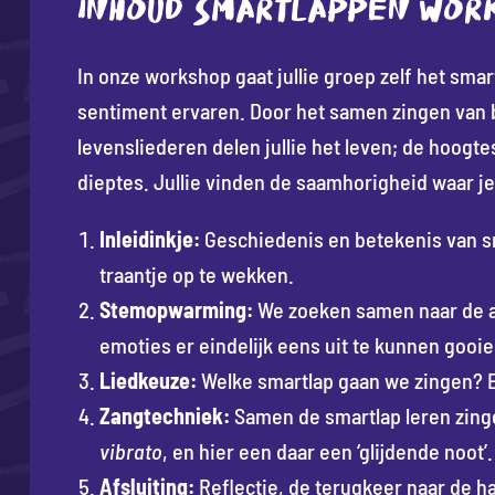
INHOUD SMARTLAPPEN WOR
In onze workshop gaat jullie groep zelf het sma
sentiment ervaren. Door het samen zingen van
levensliederen delen jullie het leven; de hoogte
dieptes. Jullie vinden de saamhorigheid waar je a
Inleidinkje:
Geschiedenis en betekenis van sm
traantje op te wekken.
Stemopwarming:
We zoeken samen naar de a
emoties er eindelijk eens uit te kunnen gooie
Liedkeuze:
Welke smartlap gaan we zingen? E
Zangtechniek:
Samen de smartlap leren zing
vibrato
, en hier een daar een ‘glijdende noot’.
Afsluiting:
Reflectie, de terugkeer naar de ha