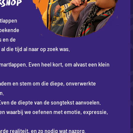
KSHOP
rtlappen
 bekende
s en de
l die tijd al naar op zoek was.
artlappen. Even heel kort, om alvast een klein
dem en stem om die diepe, onverwerkte
n.
ven de diepte van de songtekst aanvoelen.
en waarbij we oefenen met emotie, expressie,
rde realiteit, en zo nodig wat nazorg.