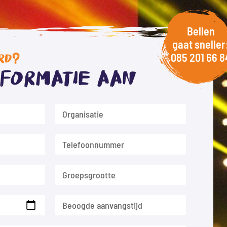
Bellen
gaat sneller
085 201 66 8
RD?
nformatie aan