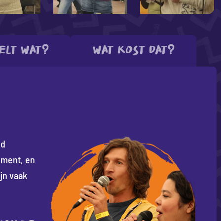
elt wat?
Wat kost dat?
nd
iment, en
jn vaak