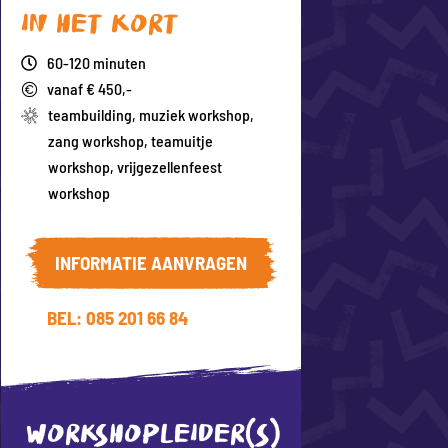
In het kort
60-120 minuten
vanaf € 450,-
teambuilding
,
muziek workshop
,
zang workshop
,
teamuitje
workshop
,
vrijgezellenfeest
workshop
INFORMATIE AANVRAGEN
BEL: 085 201 66 84
WORKSHOPLEIDER(S)