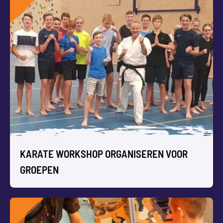
WORKSHOP MET VRIENDINNEN
Een vriendinnen workshop ; dat is wat jullie nodig hebben!
Bekijk ons ruime aanbod aan leuke creatieve en originele
workshops voor groepen vrouwen en vriendinnen zoals
Linedance
,
Gospel Zingen
of
Bob Ross Schilderen
.
Maak er samen een onvergetelijke belevenis van.
KARATE WORKSHOP ORGANISEREN VOOR
GROEPEN