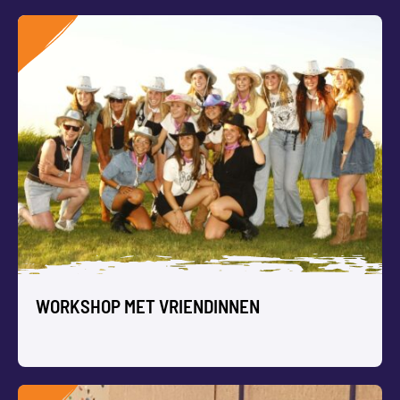
CIRCUS WORKSHOP OP LOCATIE VOOR
GROEPEN
Betreed een wonderlijke wereld vol humor, acrobatiek en
trucs. Jullie leren zelf jongleren, balanceren en één-
wieleren in onze Circus Workshop.
We passen het niveau van de workshop steeds aan op de
groep deelnemers.
WORKSHOP MET VRIENDINNEN
→ Bekijk ook onze workshop
Circus voor kinderen
of
jongeren
.