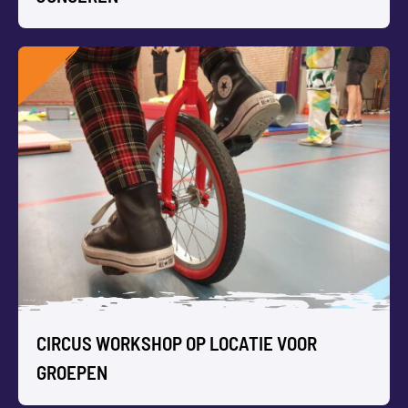
THEATERSPORT WORKSHOP VOOR
JONGEREN
In veel jongeren schuilt ‘een lama’, zeker na deze
workshop. Improviseren met theater prikkelt de fantasie,
en het
battelen
verhoogt de energie!
CIRCUS WORKSHOP OP LOCATIE VOOR
GROEPEN