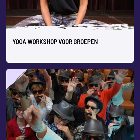
YOGA WORKSHOP VOOR GROEPEN
YOGA WORKSHOP VOOR GROEPEN
Jullie groep komt tot rust, vermindert stress en werkt aan
teambuilding tijdens onze ontspannende Workshop Yoga.
Perfect voor teamuitjes, docentendagen of als
vitaliteitsboost voor jullie team!