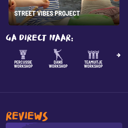
RAPWORKSHOP VOOR KINDEREN
GA DIRECT NAAR:
SPORT
TAAL/RITME
TECHNIEK
VRIJG
WORKSHOP
WORKSHOP
WOR
REVIEWS