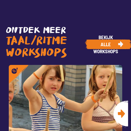
ONTDEK MEER
BEKIJK
TAAL/RITME
ALLE
WORKSHOPS
WORKSHOPS