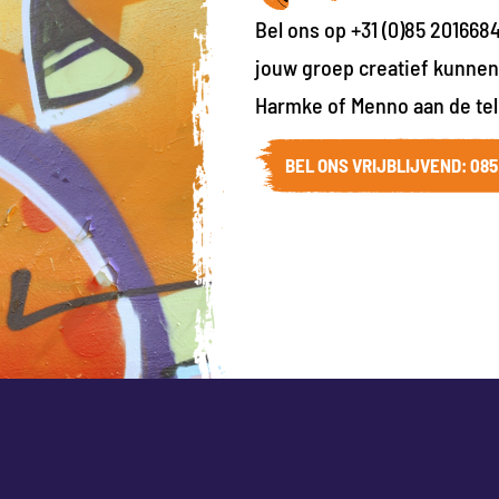
Bel ons op +31 (0)85 201668
jouw groep creatief kunnen s
Harmke of Menno aan de tele
BEL ONS VRIJBLIJVEND: 085 