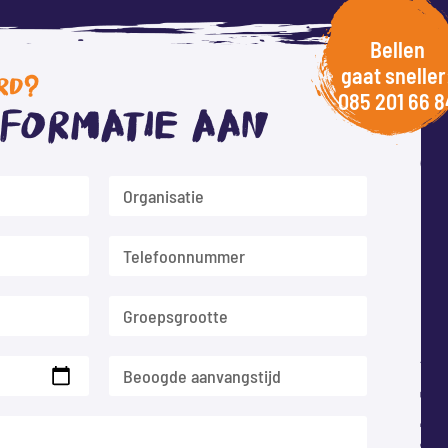
Bellen
gaat sneller
RD?
085 201 66 8
nformatie aan