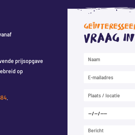
GEÏNTERESSEE
vanaf
Vraag i
jvende prijsopgave
gebreid op
684
.