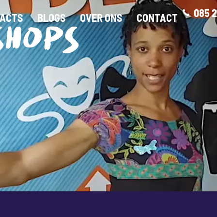
085 2
ACTS
BLOGS
OVER ONS
CONTACT
SHOPS