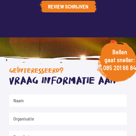
REVIEW SCHRIJVEN
Bellen
gaat sneller:
085 201 66 84
GEÏNTERESSEERD?
Vraag informatie aan