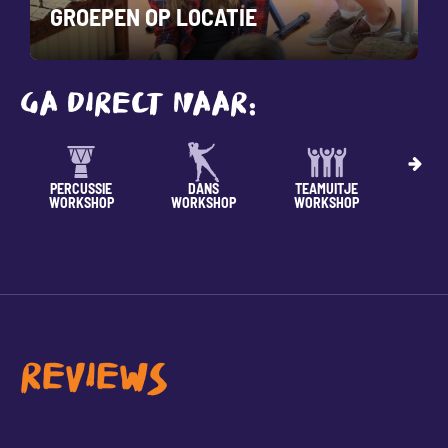
LOCATIE
JONGEREN
GA DIRECT NAAR:
DANS
TEAMUITJE
SPORT
TAAL/R
WORKSHOP
WORKSHOP
WORKSHOP
REVIEWS