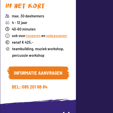
In het kort
max. 30 deelnemers
4 - 12 jaar
40-60 minuten
ook voor
jongeren
en
volwassenen
vanaf € 425,-
teambuilding
,
muziek workshop
,
percussie workshop
INFORMATIE AANVRAGEN
BEL: 085 201 66 84