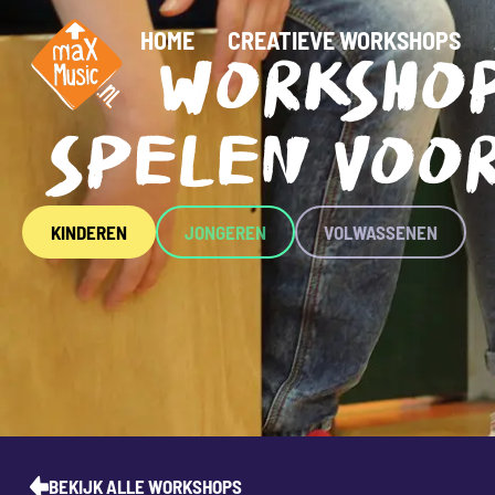
HOME
CREATIEVE WORKSHOPS
WORKSHO
SPELEN VOO
KINDEREN
JONGEREN
VOLWASSENEN
BEKIJK ALLE WORKSHOPS