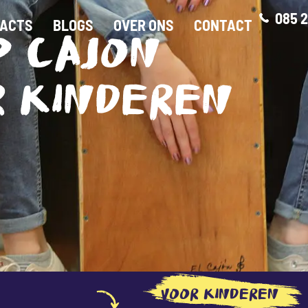
085 2
ACTS
BLOGS
OVER ONS
CONTACT
P CAJON
R KINDEREN
VOOR KINDEREN