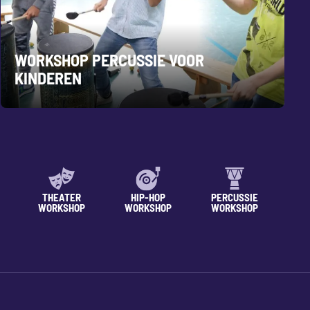
WORKSHOP PERCUSSIE VOOR
KINDEREN
THEATER
HIP-HOP
PERCUSSIE
WORKSHOP
WORKSHOP
WORKSHOP
WO