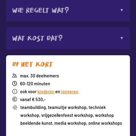
Wie regelt wat?
Wat kost dat?
In het kort
max. 30 deelnemers
60-120 minuten
ook voor
kinderen
en
jongeren
vanaf € 530,-
teambuilding
,
teamuitje workshop
,
techniek
workshop
,
vrijgezellenfeest workshop
,
workshop
beeldende kunst
,
media workshop
,
online workshops