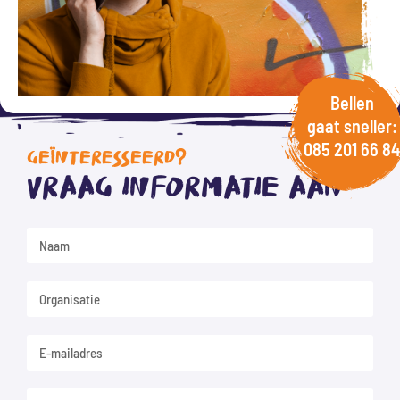
Bellen
gaat sneller:
085 201 66 84
GEÏNTERESSEERD?
Vraag informatie aan