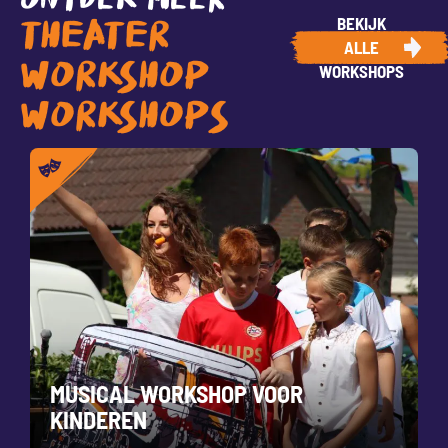
ONTDEK MEER
BEKIJK
THEATER
ALLE
WORKSHOP
WORKSHOPS
WORKSHOPS
MUSICAL WORKSHOP VOOR
KINDEREN