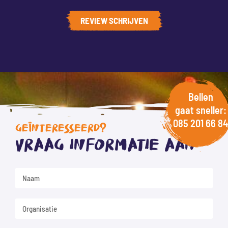
REVIEW SCHRIJVEN
Bellen
gaat sneller:
085 201 66 84
GEÏNTERESSEERD?
Vraag informatie aan