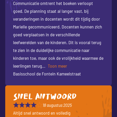
Communicatie omtrent het boeken verloopt
goed. De planning staat al langer vast, bij
veranderingen in docenten wordt dit tijdig door
Marielle gecommuniceerd. Docenten kunnen zich
goed verplaatsen in de verschillende
leefwerelden van de kinderen. Dit is vooral terug
te zien in de duidelijke communicatie naar
kinderen toe, maar ook de vrolijkheid waarmee de
leerlingen terug
Toon meer
Basisschool de Fontein Kameelstraat
Snel antwoord
18 augustus 2025
Altijd snel antwoord en volledig