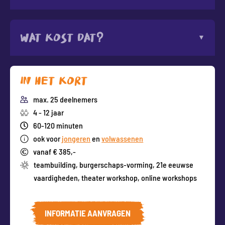
Wat kost dat?
In het kort
max. 25 deelnemers
4 - 12 jaar
60-120 minuten
ook voor
jongeren
en
volwassenen
vanaf € 385,-
teambuilding
,
burgerschaps-vorming
,
21e eeuwse
vaardigheden
,
theater workshop
,
online workshops
INFORMATIE AANVRAGEN