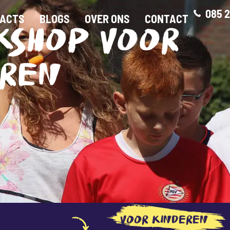
085 2
ACTS
BLOGS
OVER ONS
CONTACT
KSHOP VOOR
EREN
VOOR KINDEREN