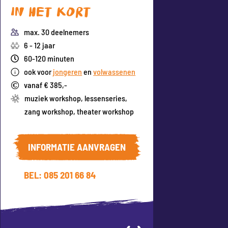
In het kort
max. 30 deelnemers
6 - 12 jaar
60-120 minuten
ook voor
jongeren
en
volwassenen
vanaf € 385,-
muziek workshop
,
lessenseries
,
zang workshop
,
theater workshop
INFORMATIE AANVRAGEN
BEL: 085 201 66 84