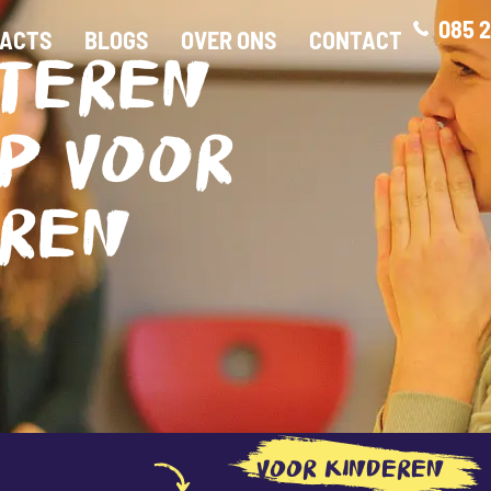
085 2
ACTS
BLOGS
OVER ONS
CONTACT
CTEREN
P VOOR
EREN
VOOR KINDEREN