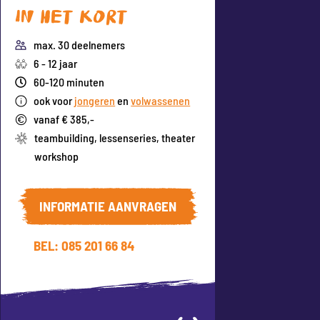
In het kort
max. 30 deelnemers
6 - 12 jaar
60-120 minuten
ook voor
jongeren
en
volwassenen
vanaf € 385,-
teambuilding
,
lessenseries
,
theater
workshop
INFORMATIE AANVRAGEN
BEL: 085 201 66 84