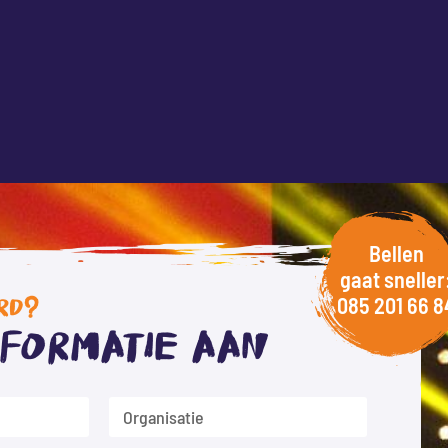
Bellen
gaat sneller
085 201 66 8
RD?
nformatie aan