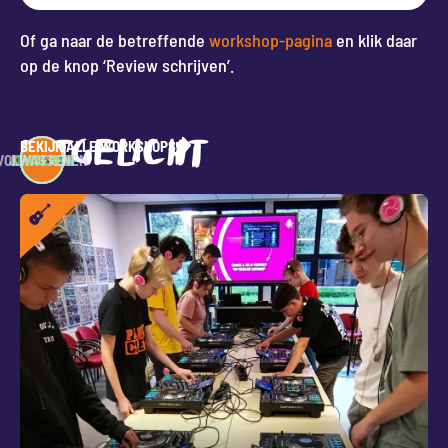
Of ga naar de betreffende
workshop-pagina
en klik daar
op de knop ‘Review schrijven’.
UITGELICHT
BEKIJK ALLE WORKSHOPS
VOLWASSENEN
JONGEREN
KINDEREN
ALLES