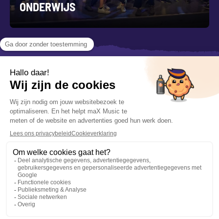
ONDERWIJS
VOLG ONS
CONTACT
VOORWAARDEN
085 201 66 84
Algemene voorwaarden
info@maxmusic.nl
Privacyverklaring