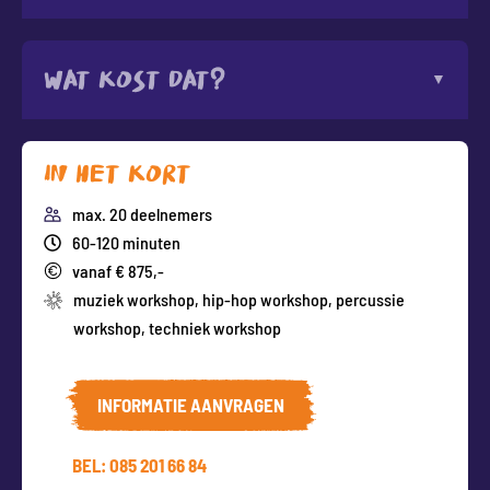
Wat kost dat?
In het kort
max. 20 deelnemers
60-120 minuten
vanaf € 875,-
muziek workshop
,
hip-hop workshop
,
percussie
workshop
,
techniek workshop
INFORMATIE AANVRAGEN
BEL: 085 201 66 84