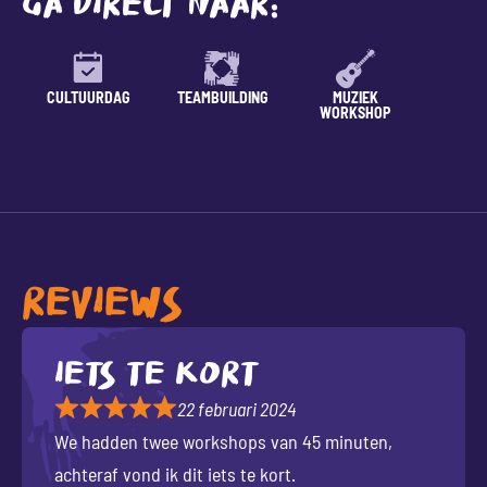
GA DIRECT NAAR:
CULTUURDAG
TEAMBUILDING
MUZIEK
LESSE
WORKSHOP
REVIEWS
Iets te kort
22 februari 2024
We hadden twee workshops van 45 minuten,
achteraf vond ik dit iets te kort.