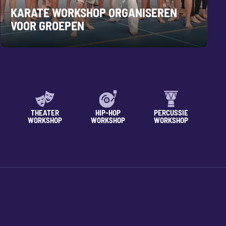
KARATE WORKSHOP ORGANISEREN
VOOR GROEPEN
THEATER
HIP-HOP
PERCUSSIE
WORKSHOP
WORKSHOP
WORKSHOP
WO