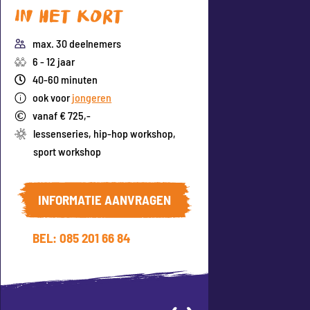
In het kort
max. 30 deelnemers
6 - 12 jaar
40-60 minuten
ook voor
jongeren
vanaf € 725,-
lessenseries
,
hip-hop workshop
,
sport workshop
INFORMATIE AANVRAGEN
BEL: 085 201 66 84