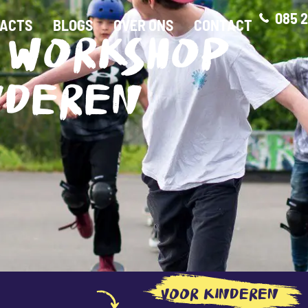
085 2
ACTS
BLOGS
OVER ONS
CONTACT
 WORKSHOP
NDEREN
VOOR KINDEREN