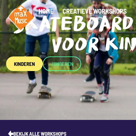
HOME
CREATIEVE WORKSHOPS
SKATEBOARD
VOOR KI
KINDEREN
JONGEREN
BEKIJK ALLE WORKSHOPS