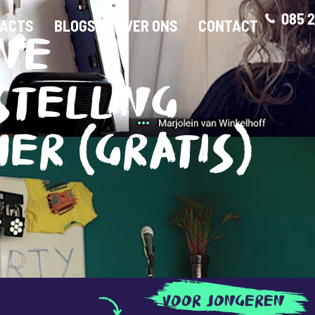
085 2
ACTS
BLOGS
OVER ONS
CONTACT
INE
STELLING
ER (GRATIS)
VOOR JONGEREN