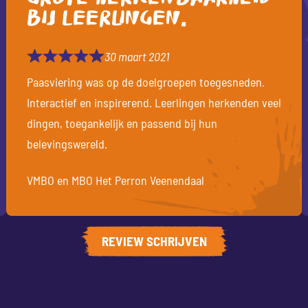
bij leerlingen.
30 maart 2021
Paasviering was op de doelgroepen toegesneden.
Interactief en inspirerend. Leerlingen herkenden veel
dingen, toegankelijk en passend bij hun
belevingswereld.
VMBO en MBO Het Perron Veenendaal
REVIEW SCHRIJVEN