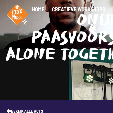
HOME
CREATIEVE WORKSHOPS
ONL
PAASVOOR
ALONE TOGETH
BEKIJK ALLE ACTS