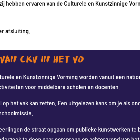
zij hebben ervaren van de Culturele en Kunstzinnige Vor
.
er afsluiting.
AN CKV IN HET VO
turele en Kunstzinnige Vorming worden vanuit een natio
activiteiten voor middelbare scholen en docenten.
 op het vak kan zetten. Een uitgelezen kans om je als ond
schoolmissie.
leerlingen de straat opgaan om publieke kunstwerken te b
erzoek te doen naar oorsprong en achtergrond van het b