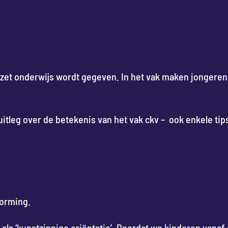
ezet onderwijs wordt gegeven. In het vak maken jongere
 uitleg over de betekenis van het vak ckv – ook enkele tip
orming.
s als ‘kunstzinnige oriëntatie’. Doordat we kinderen vanaf