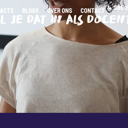
085 2
ACTS
BLOGS
OVER ONS
CONTACT
L JE DAT IN ALS DOCEN