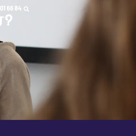
01 66 84
T?