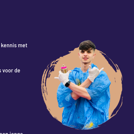
n kennis met
s voor de
 een jonge