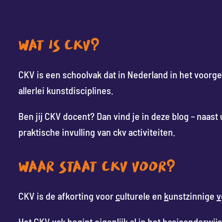
WAT IS CKV?
CKV is een schoolvak dat in Nederland in het voorg
allerlei kunstdisciplines.
Ben jij CKV docent? Dan vind je in deze blog – naast
praktische invulling van ckv activiteiten.
WAAR STAAT CKV VOOR?
CKV is de afkorting voor
c
ulturele en
k
unstzinnige
v
Het CKV vak begint eigenlijk al in het basisonderwij