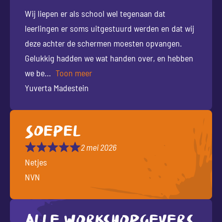
Wij liepen er als school wel tegenaan dat
leerlingen er soms uitgestuurd werden en dat wij
deze achter de schermen moesten opvangen.
Gelukkig hadden we wat handen over, en hebben
we be
Toon meer
Yuverta Madestein
Soepel
2 mei 2026
Netjes
NVN
Alle workshopgevers