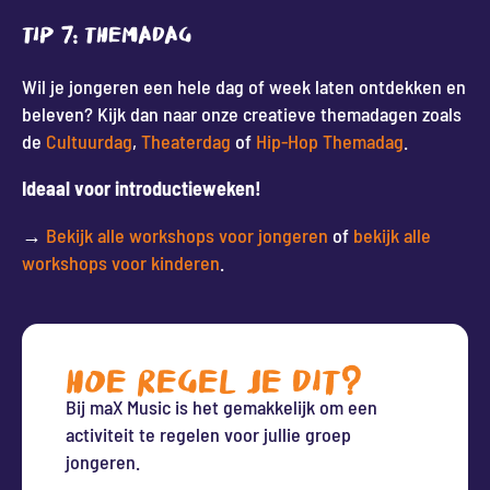
Tip 7: Themadag
Wil je jongeren een hele dag of week laten ontdekken en
beleven? Kijk dan naar onze creatieve themadagen zoals
de
Cultuurdag
,
Theaterdag
of
Hip-Hop Themadag
.
Ideaal voor introductieweken!
→
Bekijk alle workshops voor jongeren
of
bekijk alle
workshops voor kinderen
.
HOE REGEL JE DIT?
Bij maX Music is het gemakkelijk om een
activiteit te regelen voor jullie groep
jongeren.